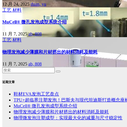
12 月 24, 2025
duan, yu
工艺
材料
MuCell® 微孔发泡成型系统介绍
11 月 7, 2025
ab, 808
工艺
材料
物理发泡减少薄膜和片材挤出的材料消耗及能耗
11 月 7, 2025
ab, 808
近期文章
鞋材EVA发泡工艺盘点
TPU+超临界注塑发泡！巴斯夫与现代坦迪斯打造概念座
MuCell® 微孔发泡成型系统介绍
物理发泡减少薄膜和片材挤出的材料消耗及能耗
物理微发泡注塑成型：实现最大化的减重与尺寸稳定性