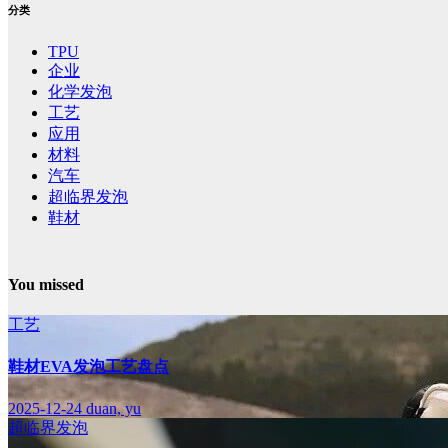
分类
TPU
企业
化学发泡
工艺
应用
材料
汽车
超临界发泡
鞋材
You missed
工艺
鞋材EVA发泡工艺盘点
2025-12-24
duan, yu
超临界发泡