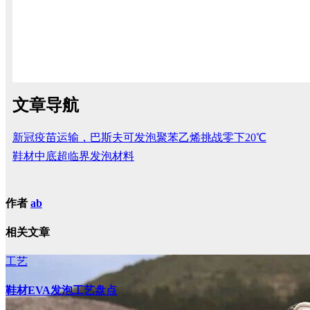
文章导航
新冠疫苗运输，巴斯夫可发泡聚苯乙烯挑战零下20℃
鞋材中底超临界发泡材料
作者
ab
相关文章
工艺
鞋材EVA发泡工艺盘点