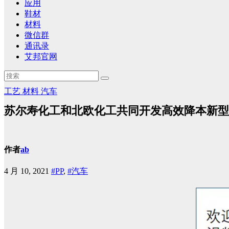
应用
鞋材
材料
微信群
通讯录
艾邦官网
工艺
材料
汽车
苏尔寿化工和北欧化工共同开发高效降本新型
作者
ab
4 月 10, 2021
#PP
,
#汽车