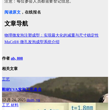
注意：每位参会人员都需要登记信息。
阅读原文
，在线报名
文章导航
物理微发泡注塑成型：实现最大化的减重与尺寸稳定性
MuCell® 微孔发泡成型系统介绍
作者
ab, 808
相关文章
工艺
鞋材EVA发泡工艺盘点
12 月 24, 2025
duan, yu
工艺
材料