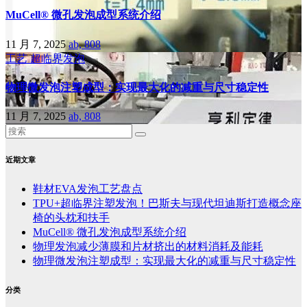
MuCell® 微孔发泡成型系统介绍
11 月 7, 2025
ab, 808
工艺
超临界发泡
物理微发泡注塑成型：实现最大化的减重与尺寸稳定性
11 月 7, 2025
ab, 808
近期文章
鞋材EVA发泡工艺盘点
TPU+超临界注塑发泡！巴斯夫与现代坦迪斯打造概念座
椅的头枕和扶手
MuCell® 微孔发泡成型系统介绍
物理发泡减少薄膜和片材挤出的材料消耗及能耗
物理微发泡注塑成型：实现最大化的减重与尺寸稳定性
分类