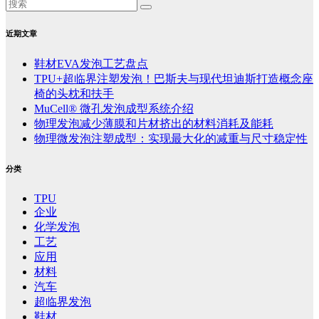
近期文章
鞋材EVA发泡工艺盘点
TPU+超临界注塑发泡！巴斯夫与现代坦迪斯打造概念座
椅的头枕和扶手
MuCell® 微孔发泡成型系统介绍
物理发泡减少薄膜和片材挤出的材料消耗及能耗
物理微发泡注塑成型：实现最大化的减重与尺寸稳定性
分类
TPU
企业
化学发泡
工艺
应用
材料
汽车
超临界发泡
鞋材