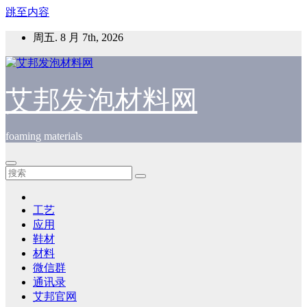
跳至内容
周五. 8 月 7th, 2026
艾邦发泡材料网
foaming materials
工艺
应用
鞋材
材料
微信群
通讯录
艾邦官网