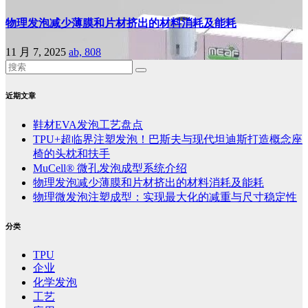
物理发泡减少薄膜和片材挤出的材料消耗及能耗
11 月 7, 2025
ab, 808
近期文章
鞋材EVA发泡工艺盘点
TPU+超临界注塑发泡！巴斯夫与现代坦迪斯打造概念座
椅的头枕和扶手
MuCell® 微孔发泡成型系统介绍
物理发泡减少薄膜和片材挤出的材料消耗及能耗
物理微发泡注塑成型：实现最大化的减重与尺寸稳定性
分类
TPU
企业
化学发泡
工艺