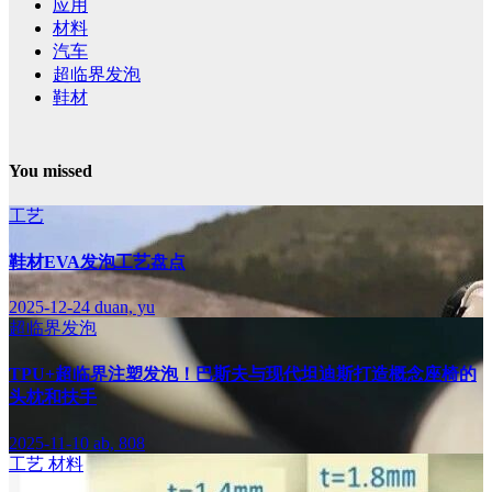
应用
材料
汽车
超临界发泡
鞋材
You missed
工艺
鞋材EVA发泡工艺盘点
2025-12-24
duan, yu
超临界发泡
TPU+超临界注塑发泡！巴斯夫与现代坦迪斯打造概念座椅的
头枕和扶手
2025-11-10
ab, 808
工艺
材料