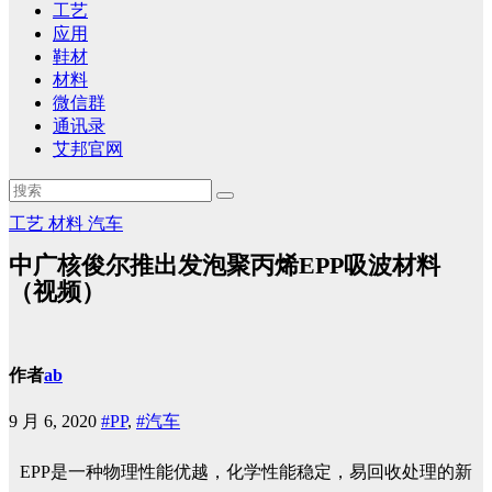
工艺
应用
鞋材
材料
微信群
通讯录
艾邦官网
工艺
材料
汽车
中广核俊尔推出发泡聚丙烯EPP吸波材料
（视频）
作者
ab
9 月 6, 2020
#PP
,
#汽车
EPP是一种物理性能优越，化学性能稳定，易回收处理的新