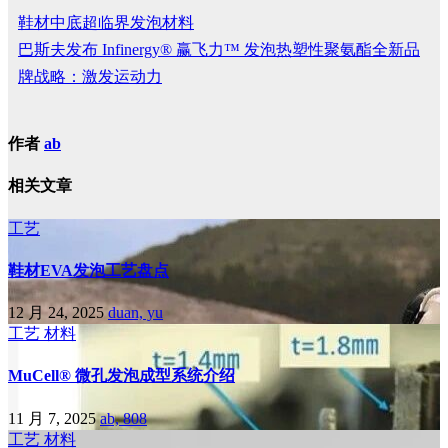
鞋材中底超临界发泡材料
巴斯夫发布 Infinergy® 赢飞力™ 发泡热塑性聚氨酯全新品
牌战略：激发运动力
作者
ab
相关文章
工艺
鞋材EVA发泡工艺盘点
12 月 24, 2025
duan, yu
工艺
材料
MuCell® 微孔发泡成型系统介绍
11 月 7, 2025
ab, 808
工艺
材料