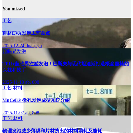
You missed
工艺
鞋材EVA发泡工艺盘点
2025-12-24
duan, yu
超临界发泡
TPU+超临界注塑发泡！巴斯夫与现代坦迪斯打造概念座椅的
头枕和扶手
2025-11-10
ab, 808
工艺
材料
MuCell® 微孔发泡成型系统介绍
2025-11-07
ab, 808
工艺
材料
物理发泡减少薄膜和片材挤出的材料消耗及能耗