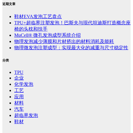
近期文章
鞋材EVA发泡工艺盘点
TPU+超临界注塑发泡！巴斯夫与现代坦迪斯打造概念座
椅的头枕和扶手
MuCell® 微孔发泡成型系统介绍
物理发泡减少薄膜和片材挤出的材料消耗及能耗
物理微发泡注塑成型：实现最大化的减重与尺寸稳定性
分类
TPU
企业
化学发泡
工艺
应用
材料
汽车
超临界发泡
鞋材