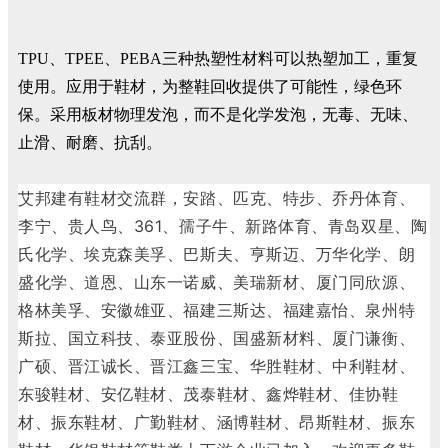
TPU、TPEE、PEBA三种热塑性材料可以热塑加工，重复
使用。应用于鞋材，为整鞋回收提供了可能性，绿色环
保。采用板材物理发泡，而不是化学发泡，无毒、无味、
止滑、耐磨、抗刮。
艾邦建有鞋材交流群，安踏、匹克、特步、乔丹体育、
李宁、贵人鸟、361、孺子牛、新路体育、青岛双星、陶
氏化学、埃克森美孚、巴斯夫、亨斯迈、万华化学、朗
盛化学、道恩、山东一诺威、美瑞新材、厦门同欣源、
格林美孚、安徽雄亚、福建三斯达、福建嘉怡、泉州特
斯拉、国立科技、泰亚股份、国盛新材料、厦门谦衡、
广硕、晋江诚长、晋江鑫三宝、华胜鞋材、中利鞋材、
东骏鞋材、安亿鞋材、茂泰鞋材、鑫烨鞋材、佳协鞋
材、振东鞋材、广勤鞋材、涵博鞋材、昂斯鞋材、振东