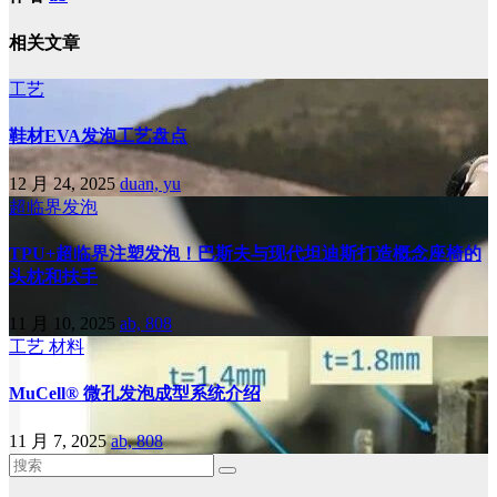
相关文章
工艺
鞋材EVA发泡工艺盘点
12 月 24, 2025
duan, yu
超临界发泡
TPU+超临界注塑发泡！巴斯夫与现代坦迪斯打造概念座椅的
头枕和扶手
11 月 10, 2025
ab, 808
工艺
材料
MuCell® 微孔发泡成型系统介绍
11 月 7, 2025
ab, 808