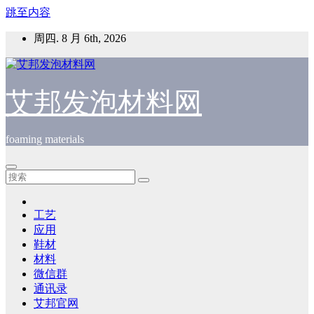
跳至内容
周四. 8 月 6th, 2026
艾邦发泡材料网
foaming materials
工艺
应用
鞋材
材料
微信群
通讯录
艾邦官网