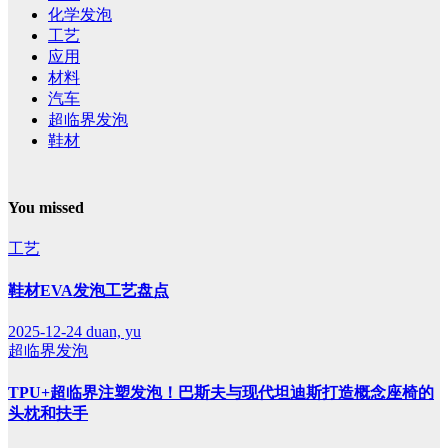
化学发泡
工艺
应用
材料
汽车
超临界发泡
鞋材
You missed
工艺
鞋材EVA发泡工艺盘点
2025-12-24
duan, yu
超临界发泡
TPU+超临界注塑发泡！巴斯夫与现代坦迪斯打造概念座椅的
头枕和扶手