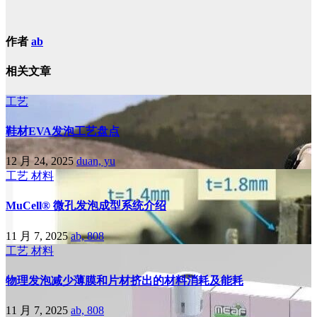
作者
ab
相关文章
工艺
鞋材EVA发泡工艺盘点
12 月 24, 2025
duan, yu
工艺
材料
MuCell® 微孔发泡成型系统介绍
11 月 7, 2025
ab, 808
工艺
材料
物理发泡减少薄膜和片材挤出的材料消耗及能耗
11 月 7, 2025
ab, 808