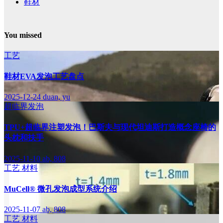
鞋材
You missed
工艺
鞋材EVA发泡工艺盘点
2025-12-24
duan, yu
超临界发泡
TPU+超临界注塑发泡！巴斯夫与现代坦迪斯打造概念座椅的
头枕和扶手
2025-11-10
ab, 808
工艺
材料
MuCell® 微孔发泡成型系统介绍
2025-11-07
ab, 808
工艺
材料