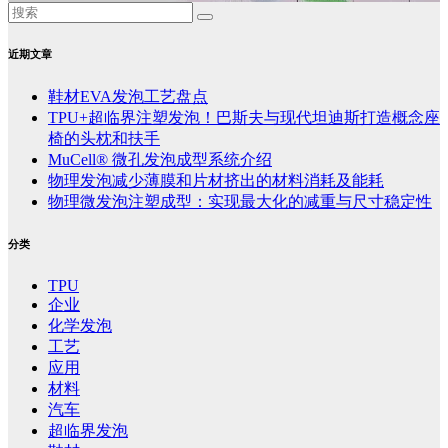
近期文章
鞋材EVA发泡工艺盘点
TPU+超临界注塑发泡！巴斯夫与现代坦迪斯打造概念座
椅的头枕和扶手
MuCell® 微孔发泡成型系统介绍
物理发泡减少薄膜和片材挤出的材料消耗及能耗
物理微发泡注塑成型：实现最大化的减重与尺寸稳定性
分类
TPU
企业
化学发泡
工艺
应用
材料
汽车
超临界发泡