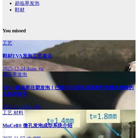
超临界发泡
鞋材
You missed
工艺
鞋材EVA发泡工艺盘点
2025-12-24
duan, yu
超临界发泡
TPU+超临界注塑发泡！巴斯夫与现代坦迪斯打造概念座椅的
头枕和扶手
2025-11-10
ab, 808
工艺
材料
MuCell® 微孔发泡成型系统介绍