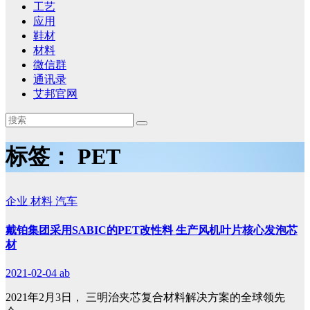
工艺
应用
鞋材
材料
微信群
通讯录
艾邦官网
标签：
PET
企业
材料
汽车
戴铂集团采用SABIC的PET改性料 生产风机叶片核心发泡芯
材
2021-02-04
ab
2021年2月3日， 三明治夹芯复合材料解决方案的全球领先