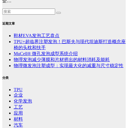
企…
近期文章
鞋材EVA发泡工艺盘点
TPU+超临界注塑发泡！巴斯夫与现代坦迪斯打造概念座
椅的头枕和扶手
MuCell® 微孔发泡成型系统介绍
物理发泡减少薄膜和片材挤出的材料消耗及能耗
物理微发泡注塑成型：实现最大化的减重与尺寸稳定性
分类
TPU
企业
化学发泡
工艺
应用
材料
汽车