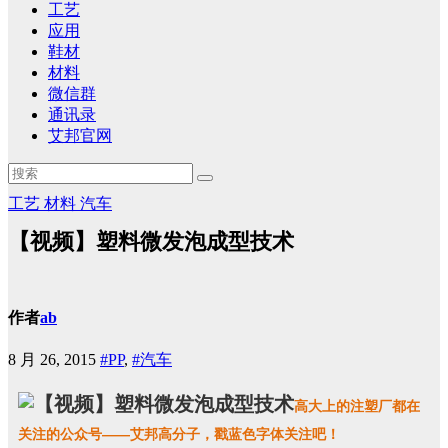
工艺
应用
鞋材
材料
微信群
通讯录
艾邦官网
工艺
材料
汽车
【视频】塑料微发泡成型技术
作者
ab
8 月 26, 2015
#PP
,
#汽车
都在
高大上的注塑厂
关注的公众号——艾邦高分子，戳蓝色字体关注吧！