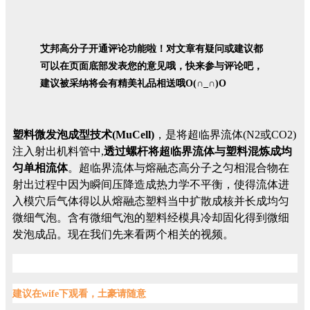
艾邦高分子开通评论功能啦！对文章有疑问或建议都
可以在页面底部发表您的意见哦，
快来参与评论吧，
建议被采纳将会有精美礼品相送哦O(∩_∩)O
塑料微发泡成型技术(MuCell)
，是将超临界流体(N2或CO2)
注入射出机料管中,
透过螺杆将超临界流体与塑料混炼成均
匀单相流体
。超临界流体与熔融态高分子之匀相混合物在
射出过程中因为瞬间压降造成热力学不平衡，使得流体进
入模穴后气体得以从熔融态塑料当中扩散成核并长成均匀
微细气泡。含有微细气泡的塑料经模具冷却固化得到微细
发泡成品。现在我们先来看两个相关的视频。
建议在wife下观看，土豪请随意