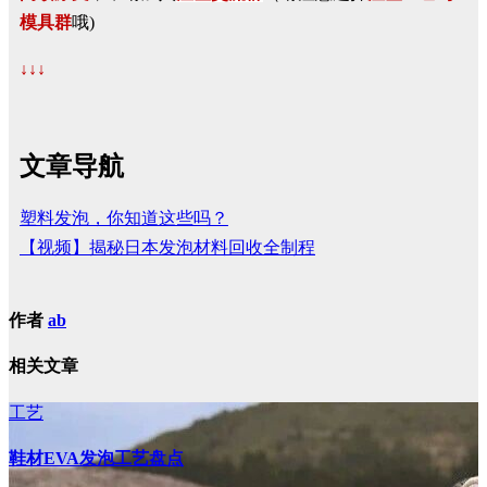
模具群
哦)
↓↓↓
文章导航
塑料发泡，你知道这些吗？
【视频】揭秘日本发泡材料回收全制程
作者
ab
相关文章
工艺
鞋材EVA发泡工艺盘点