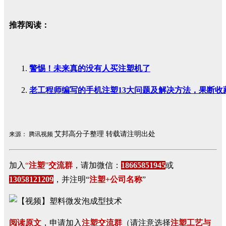
推荐阅读：
警惕！未来真的没有人买注塑机了
老工程师编写的手机注塑13大问题及解决方法，果断收
艾邦高分子整理 转载请注明出处
来源： 腾讯视频
加入
“
注塑
”
交流
群
，请加微信：
18665851945
或
13058121209
，并注明“
注塑
+公司名称
”
阅读原文
，申请加入
注塑交流群
（请注意选择
注塑工艺与