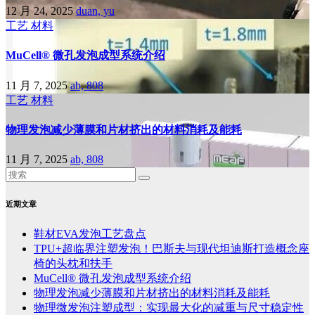
12 月 24, 2025
duan, yu
工艺
材料
MuCell® 微孔发泡成型系统介绍
11 月 7, 2025
ab, 808
工艺
材料
物理发泡减少薄膜和片材挤出的材料消耗及能耗
11 月 7, 2025
ab, 808
近期文章
鞋材EVA发泡工艺盘点
TPU+超临界注塑发泡！巴斯夫与现代坦迪斯打造概念座
椅的头枕和扶手
MuCell® 微孔发泡成型系统介绍
物理发泡减少薄膜和片材挤出的材料消耗及能耗
物理微发泡注塑成型：实现最大化的减重与尺寸稳定性