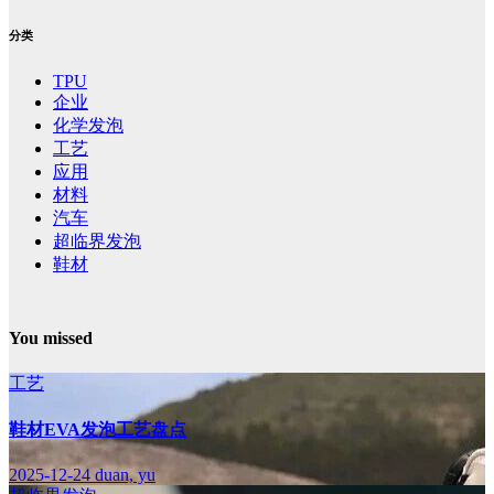
分类
TPU
企业
化学发泡
工艺
应用
材料
汽车
超临界发泡
鞋材
You missed
工艺
鞋材EVA发泡工艺盘点
2025-12-24
duan, yu