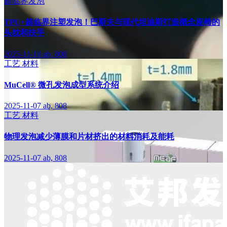
超临界发泡
TPU+超临界注塑发泡！巴斯夫与现代坦迪斯打造概念座椅的
头枕和扶手
2025-11-10
ab, 808
工艺
材料
MuCell® 微孔发泡成型系统介绍
2025-11-07
ab, 808
工艺
材料
物理发泡减少薄膜和片材挤出的材料消耗及能耗
2025-11-07
ab, 808