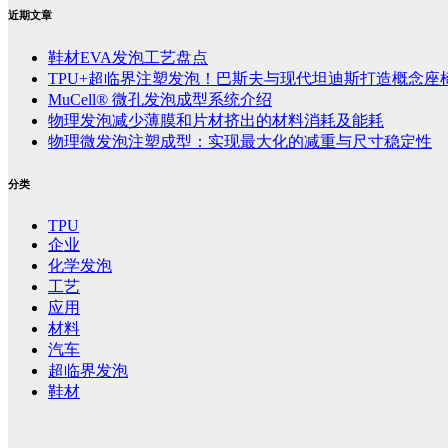
近期文章
鞋材EVA发泡工艺盘点
TPU+超临界注塑发泡！巴斯夫与现代坦迪斯打造概念座
MuCell® 微孔发泡成型系统介绍
物理发泡减少薄膜和片材挤出的材料消耗及能耗
物理微发泡注塑成型：实现最大化的减重与尺寸稳定性
分类
TPU
企业
化学发泡
工艺
应用
材料
汽车
超临界发泡
鞋材