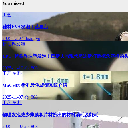
You missed
工艺
鞋材EVA发泡工艺盘点
2025-12-24
duan, yu
超临界发泡
TPU+超临界注塑发泡！巴斯夫与现代坦迪斯打造概念座椅的
2025-11-10
ab, 808
工艺
材料
MuCell® 微孔发泡成型系统介绍
2025-11-07
ab, 808
工艺
材料
物理发泡减少薄膜和片材挤出的材料消耗及能耗
2025-11-07
ab, 808