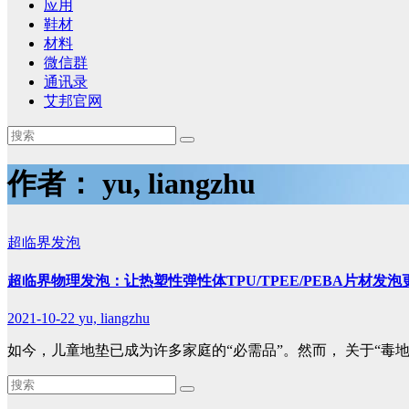
应用
鞋材
材料
微信群
通讯录
艾邦官网
作者：
yu, liangzhu
超临界发泡
超临界物理发泡：让热塑性弹性体TPU/TPEE/PEBA片材发
2021-10-22
yu, liangzhu
如今，儿童地垫已成为许多家庭的“必需品”。然而， 关于“毒