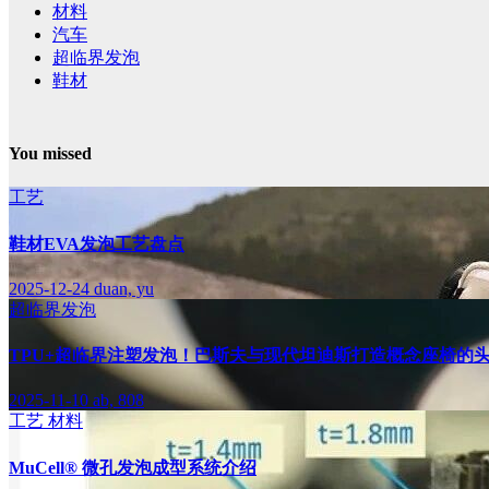
材料
汽车
超临界发泡
鞋材
You missed
工艺
鞋材EVA发泡工艺盘点
2025-12-24
duan, yu
超临界发泡
TPU+超临界注塑发泡！巴斯夫与现代坦迪斯打造概念座椅的
2025-11-10
ab, 808
工艺
材料
MuCell® 微孔发泡成型系统介绍