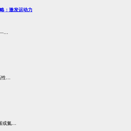
牌战略：激发运动力
—…
高性…
碳或氮…