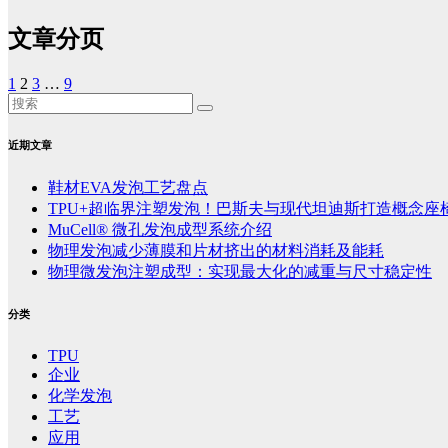
文章分页
1
2
3
…
9
近期文章
鞋材EVA发泡工艺盘点
TPU+超临界注塑发泡！巴斯夫与现代坦迪斯打造概念座
MuCell® 微孔发泡成型系统介绍
物理发泡减少薄膜和片材挤出的材料消耗及能耗
物理微发泡注塑成型：实现最大化的减重与尺寸稳定性
分类
TPU
企业
化学发泡
工艺
应用