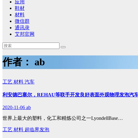
应用
鞋材
材料
微信群
通讯录
艾邦官网
作者：
ab
工艺
材料
汽车
利安德巴塞尔，REHAU等联手开发良好表面外观物理发泡汽
2020-11-06
ab
世界上最大的塑料，化工和精炼公司之一LyondellBase…
工艺
材料
超临界发泡