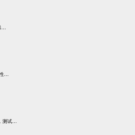
烯…
性…
，测试…